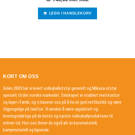
LEGG I HANDLEKURV
KORT OM OSS
Siden 2005 har vi levert volleyballutstyr generelt og Mikasa utstyr
spesielt til det norske markedet. Selskapet er etablert med kontor
og lager i Førde, og vi baserer oss på å ha en god nettbutikk og være
tilgjengelige på telefon. Vi ønsker å være oppdatert og
leveringsdyktige på de beste og nyeste volleyballproduktene til
enhver tid. Hos oss finner du også alt av kursmateriell,
kampmateriell og lignende.