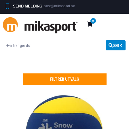
SEND MELDING
post@mikasport.no
0
SØK
FILTRER UTVALG