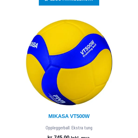
MIKASA VT500W
Oppleggerball. Ekstra tung
kr
745,00
Inkl. mva.