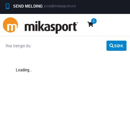
SEND MELDING
post@mikasport.no
0
SØK
Loading...