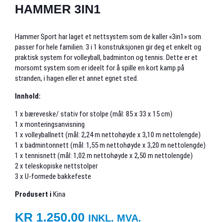
HAMMER 3IN1
Hammer Sport har laget et nettsystem som de kaller «3in1» som
passer for hele familien. 3 i 1 konstruksjonen gir deg et enkelt og
praktisk system for volleyball, badminton og tennis. Dette er et
morsomt system som er ideelt for å spille en kort kamp på
stranden, i hagen eller et annet egnet sted.
Innhold:
1 x bæreveske/ stativ for stolpe (mål: 85 x 33 x 15 cm)
1 x monteringsanvisning
1 x volleyballnett (mål: 2,24 m nettohøyde x 3,10 m nettolengde)
1 x badmintonnett (mål: 1,55 m nettohøyde x 3,20 m nettolengde)
1 x tennisnett (mål: 1,02 m nettohøyde x 2,50 m nettolengde)
2 x teleskopiske nettstolper
3 x U-formede bakkefeste
Produsert i
Kina
KR
1.250,00
INKL. MVA.