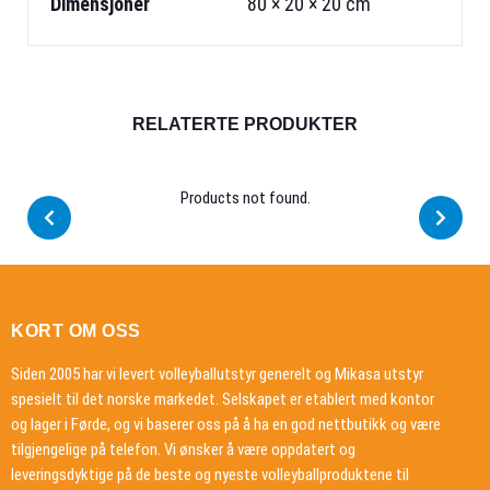
Dimensjoner
80 × 20 × 20 cm
RELATERTE PRODUKTER
Products not found.
KORT OM OSS
Siden 2005 har vi levert volleyballutstyr generelt og Mikasa utstyr
spesielt til det norske markedet. Selskapet er etablert med kontor
og lager i Førde, og vi baserer oss på å ha en god nettbutikk og være
tilgjengelige på telefon. Vi ønsker å være oppdatert og
leveringsdyktige på de beste og nyeste volleyballproduktene til