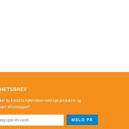
HETSBREV
ker du å motta nyhetsbrev med nye produkter og
evant informasjon?
MELD PÅ