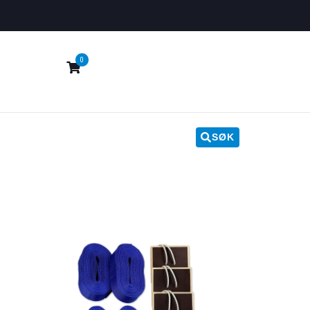
0
SØK