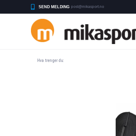
SEND MELDING
post@mikasport.no