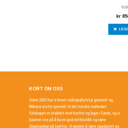
Voll
kr
85
LEG
KORT OM OSS
Siden 2005 har vi levert volleyballutstyr generelt og
Mikasa utstyr spesielt til det norske markedet.
Selskapet er etablert med kontor og lager i Førde, og vi
baserer oss på å ha en god nettbutikk og være
tilgjengelige på telefon. Vi ønsker å være oppdatert og