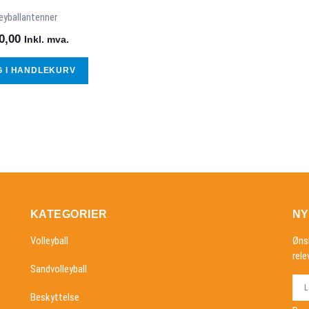
eyballantenner
0,00
Inkl. mva.
G I HANDLEKURV
KATEGORIER
NY
Volleyball
Øns
rel
Sandvolleyball
Beskyttelse