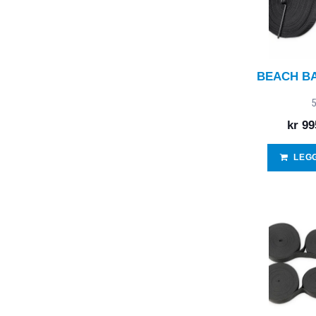
BEACH BA
5
kr
99
LEG