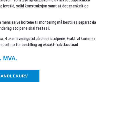
 system som gjør høydejustering av nettet superenkelt.
g levetid, solid konstruksjon samt at det er enkelt og
sen mens selve boltene til montering må bestilles separat da
derlag stolpene skal festes i.
 ca. 4 uker leveringstid på disse stolpene. Frakt vil komme i
asport.no for bestilling og eksakt fraktkostnad.
. MVA.
 HANDLEKURV