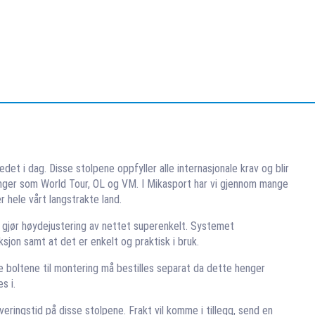
t i dag. Disse stolpene oppfyller alle internasjonale krav og blir
eringer som World Tour, OL og VM. I Mikasport har vi gjennom mange
 hele vårt langstrakte land.
 gjør høydejustering av nettet superenkelt. Systemet
ksjon samt at det er enkelt og praktisk i bruk.
ve boltene til montering må bestilles separat da dette henger
s i.
everingstid på disse stolpene. Frakt vil komme i tillegg, send en