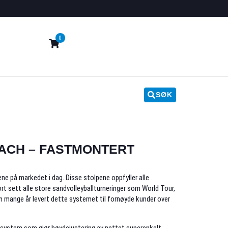
0
SØK
ACH – FASTMONTERT
ne på markedet i dag. Disse stolpene oppfyller alle
tort sett alle store sandvolleyballturneringer som World Tour,
m mange år levert dette systemet til fornøyde kunder over