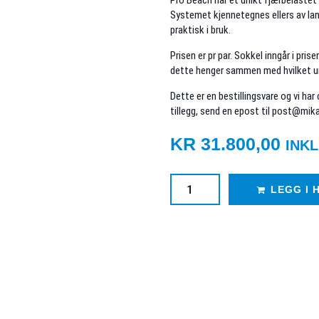
Pro Beach har et unikt fjærbelastet
Systemet kjennetegnes ellers av lan
praktisk i bruk.
Prisen er pr par. Sokkel inngår i pri
dette henger sammen med hvilket un
Dette er en bestillingsvare og vi har
tillegg, send en epost til post@mik
KR
31.800,00
INKL
LEGG I