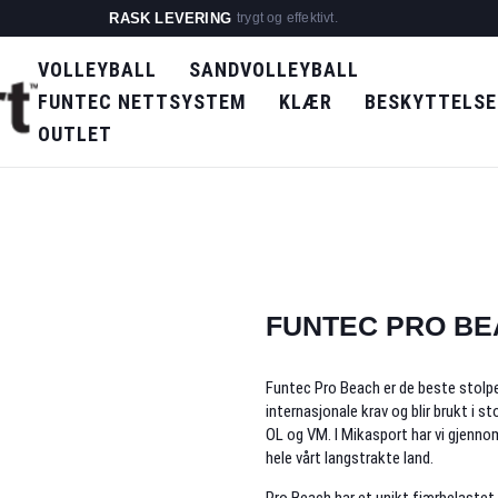
RASK LEVERING
trygt og effektivt.
VOLLEYBALL
SANDVOLLEYBALL
FUNTEC NETTSYSTEM
KLÆR
BESKYTTELSE
OUTLET
FUNTEC PRO BE
Funtec Pro Beach er de beste stolpe
internasjonale krav og blir brukt i s
OL og VM. I Mikasport har vi gjenno
hele vårt langstrakte land.