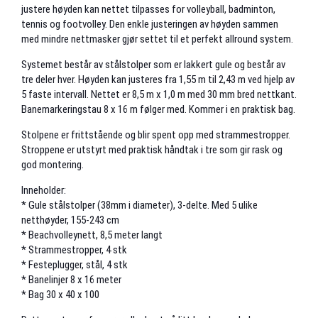
justere høyden kan nettet tilpasses for volleyball, badminton,
tennis og footvolley. Den enkle justeringen av høyden sammen
med mindre nettmasker gjør settet til et perfekt allround system.
Systemet består av stålstolper som er lakkert gule og består av
tre deler hver. Høyden kan justeres fra 1,55 m til 2,43 m ved hjelp av
5 faste intervall. Nettet er 8,5 m x 1,0 m med 30 mm bred nettkant.
Banemarkeringstau 8 x 16 m følger med. Kommer i en praktisk bag.
Stolpene er frittstående og blir spent opp med strammestropper.
Stroppene er utstyrt med praktisk håndtak i tre som gir rask og
god montering.
Inneholder:
* Gule stålstolper (38mm i diameter), 3-delte. Med 5 ulike
netthøyder, 155-243 cm
* Beachvolleynett, 8,5 meter langt
* Strammestropper, 4 stk
* Festeplugger, stål, 4 stk
* Banelinjer 8 x 16 meter
* Bag 30 x 40 x 100