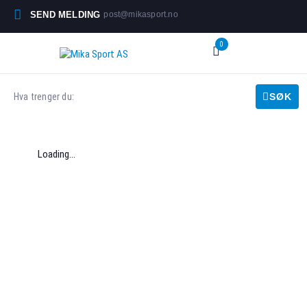
SEND MELDING
post@mikasport.no
0
SØK
Loading...